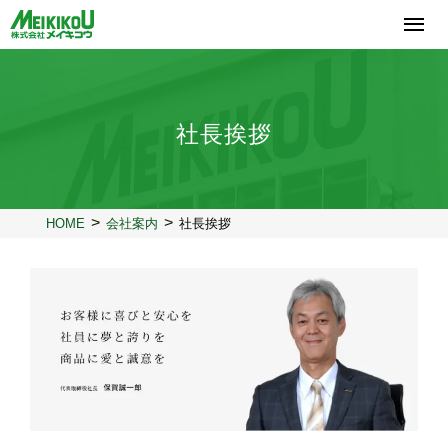
コ
ン
テ
ン
ツ
へ
社長挨拶
ス
キ
ッ
プ
HOME
会社案内
社長挨拶