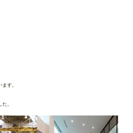
います。
。
した。