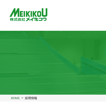
コ
ン
テ
ン
ツ
へ
ス
キ
ッ
プ
HOME
採用情報