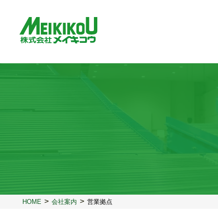
コ
ン
テ
ン
ツ
へ
ス
キ
ッ
プ
HOME
会社案内
営業拠点