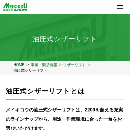
コ
ン
テ
ン
ツ
へ
油圧式シザーリフト
ス
キ
ッ
プ
HOME
事業・製品情報
シザーリフト
油圧式シザーリフト
油圧式シザーリフトとは
メイキコウの油圧式シザーリフトは、2200を超える充実
のラインナップから、
用途・作業環境に合った一台をお
選びいただけます。