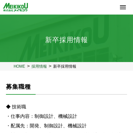
コ
ン
テ
ン
ツ
へ
新卒採用情報
ス
キ
ッ
プ
HOME
採用情報
新卒採用情報
募集職種
◆ 技術職
・仕事内容：制御設計、機械設計
・配属先：開発、制御設計、機械設計