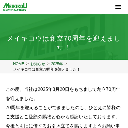
コ
ン
テ
ン
ツ
へ
メイキコウは創立70周年を迎えまし
ス
キ
た！
ッ
プ
HOME
お知らせ
2025年
メイキコウは創立70周年を迎えました！
この度、当社は2025年3月20日をもちまして創立70周年
を迎えました。
70周年を迎えることができましたのも、ひとえに皆様の
ご支援とご愛顧の賜物と心から感謝いたしております。
今後とも旧に倍するお引き立てを賜りますようお願い申