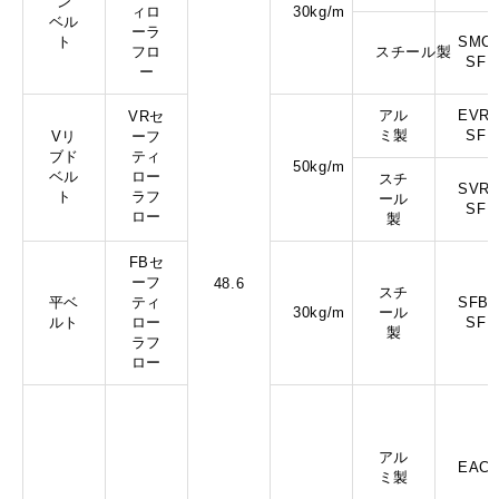
ン
ィロ
30kg/m
ベル
ーラ
ト
SMC3
フロ
スチール製
SF
ー
アル
EVR5
VRセ
ミ製
SF
Vリ
ーフ
ブド
ティ
50kg/m
ベル
ロー
スチ
SVR5
ト
ラフ
ール
SF
ロー
製
FBセ
ーフ
48.6
スチ
平ベ
ティ
SFB3
30kg/m
ール
ルト
ロー
SF
製
ラフ
ロー
アル
EAC1
ミ製