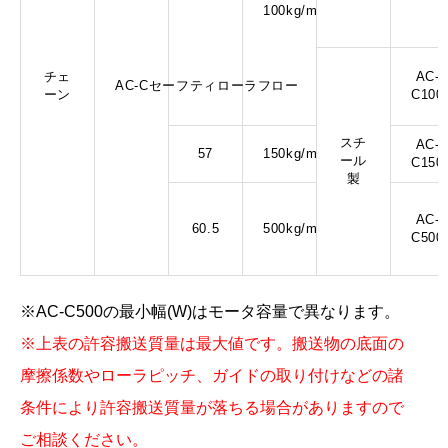
100kg/m
チェ
AC-
AC-Cセーフティローラフロー
ーン
C100
スチ
AC-
57
150kg/m
ール
C150
製
AC-
60.5
500kg/m
C500
※AC-C500の最小幅(W)はモータ容量で異なります。
※上表の許容搬送質量は最大値です。搬送物の底面の
摩擦係数やローラピッチ、ガイドの取り付けなどの諸
条件により許容搬送質量が落ちる場合がありますので
ご相談ください。