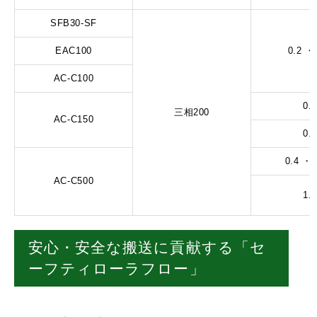
SFB30-SF
EAC100
0.2 ・
AC-C100
0.2
三相200
AC-C150
0.4
0.4 ・ 
AC-C500
1.5
安心・安全な搬送に貢献する「セ
ーフティローラフロー」