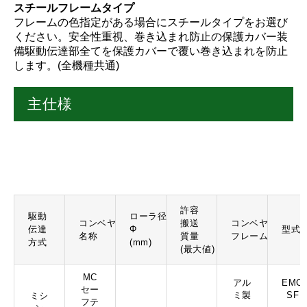
スチールフレームタイプ
フレームの色指定がある場合にスチールタイプをお選び
ください。安全性重視、巻き込まれ防止の保護カバー装
備駆動伝達部全てを保護カバーで覆い巻き込まれを防止
します。(全機種共通)
主仕様
許容
駆動
ローラ径
コンベヤ
搬送
コンベヤ
伝達
Φ
型式
名称
質量
フレーム
方式
(mm)
(最大値)
MC
アル
EMC3
セー
ミ製
SF
ミシ
フテ